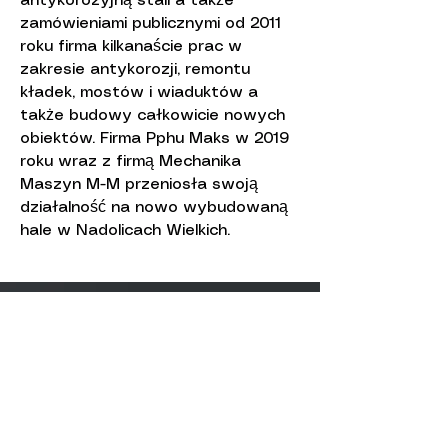
antykorozyjną stali a także
zamówieniami publicznymi od 2011
roku firma kilkanaście prac w
zakresie antykorozji, remontu
kładek, mostów i wiaduktów a
także budowy całkowicie nowych
obiektów. Firma Pphu Maks w 2019
roku wraz z firmą Mechanika
Maszyn M-M przeniosła swoją
działalność na nowo wybudowaną
hale w Nadolicach Wielkich.
Mechanika Maszyn M-M Na
Polance 12A/551-109 Wrocław