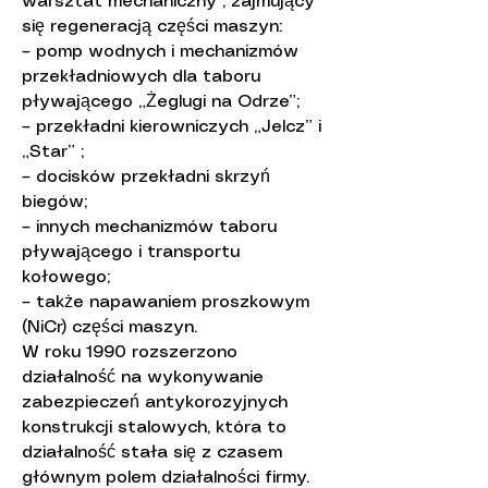
warsztat mechaniczny , zajmujący
się regeneracją części maszyn:
– pomp wodnych i mechanizmów
przekładniowych dla taboru
pływającego „Żeglugi na Odrze”;
– przekładni kierowniczych „Jelcz” i
„Star” ;
– docisków przekładni skrzyń
biegów;
– innych mechanizmów taboru
pływającego i transportu
kołowego;
– także napawaniem proszkowym
(NiCr) części maszyn.
W roku 1990 rozszerzono
działalność na wykonywanie
zabezpieczeń antykorozyjnych
konstrukcji stalowych, która to
działalność stała się z czasem
głównym polem działalności firmy.