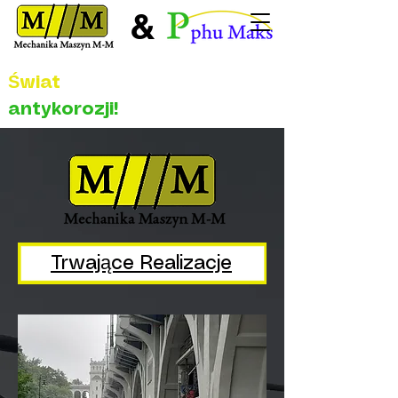
&
Świat
antykorozji!
Trwające Realizacje