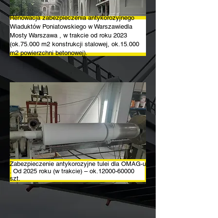
Renowacja zabezpieczenia antykorozyjnego
Wiaduktów Poniatowskiego w Warszawiedla
Mosty Warszawa , w trakcie od roku 2023
(ok.75.000 m2 konstrukcji stalowej, ok.15.000
m2 powierzchni betonowej).
Zabezpieczenie antykorozyjne tulei dla OMAG-u
. Od 2025 roku (w trakcie) – ok.12000-60000
szt.